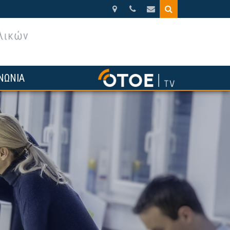
Βησσαρίωνος
210.3388270
otoe@otoe.gr
9,
Αθήνα
ΝΩΝΙΑ