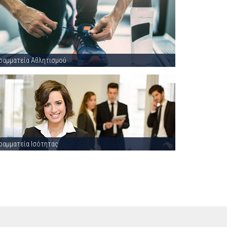
ραμματεία Αθλητισμού
ραμματεία Ισότητας