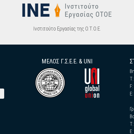
Ινστιτούτο Εργασίας της Ο.Τ.Ο.Ε.
ΜΕΛΟΣ Γ.Σ.Ε.Ε. & UNI
Σ
Β
Τ
F
E
Γ
Βα
Τ
E