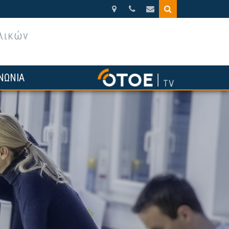
Βησσαρίωνος
210.3388270
otoe@otoe.gr
9,
Αθήνα
ΝΩΝΙΑ