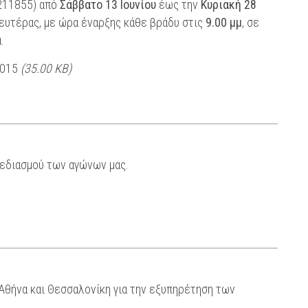
211855) από
Σάββατο 13 Ιουνίου
έως την
Κυριακή 28
Δευτέρας, με ώρα έναρξης κάθε βράδυ στις
9.00 μμ
, σε
.
2015
(35.00 KB)
χεδιασμού των αγώνων μας.
Αθήνα και Θεσσαλονίκη για την εξυπηρέτηση των