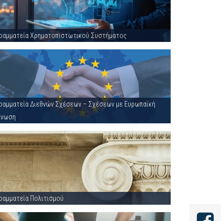
ραμματεία Χρηματοπιστωτικού Συστήματος
ραμματεία Διεθνών Σχέσεων – Σχέσεων με Ευρωπαϊκή
Ένωση
ραμματεία Πολιτισμού