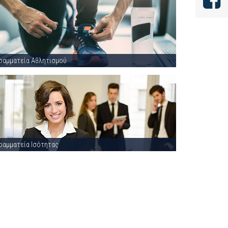
ραμματεία Αθλητισμού
ραμματεία Ισότητας