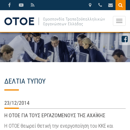
Βησσαρίωνος
210.3388270
otoe@otoe.g
9,
Togg
Αθήνα
navig
ΔΕΛΤΙΑ ΤΥΠΟΥ
23/12/2014
Η ΟΤΟΕ ΓΙΑ ΤΟΥΣ ΕΡΓΑΖΟΜΕΝΟΥΣ ΤΗΣ ΑΧΑΪΚΗΣ
Η ΟΤΟΕ θεωρεί θετική την ενεργοποίηση του ΚΚΕ και