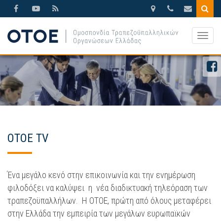
Βησσαρίωνος
210.3388270
otoe@otoe.g
9,
Togg
Αθήνα
navig
ΟΤΟΕ TV
Ένα μεγάλο κενό στην επικοινωνία και την ενημέρωση
φιλοδόξει να καλύψει η νέα διαδικτυακή τηλεόραση των
τραπεζοϋπαλλήλων. Η ΟΤΟΕ, πρώτη από όλους μεταφέρει
στην Ελλάδα την εμπειρία των μεγάλων ευρωπαϊκών