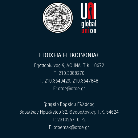
ΣΤΟΙΧΕΙΑ ΕΠΙΚΟΙΝΩΝΙΑΣ
Βησσαρίωνος 9, ΑΘΗΝΑ, Τ.Κ. 10672
Τ: 210.3388270
F: 210.3640429, 210.3647848
E:
otoe@otoe.gr
Γραφείο Βορείου Ελλάδος
Βασιλέως Ηρακλείου 32, Θεσσαλονίκη, Τ.Κ. 54624
Τ: 2310257101-2
E:
otoemak@otoe.gr