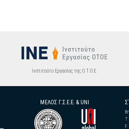
Ινστιτούτο Εργασίας της Ο.Τ.Ο.Ε.
ΜΕΛΟΣ Γ.Σ.Ε.Ε. & UNI
Σ
Β
Τ
F