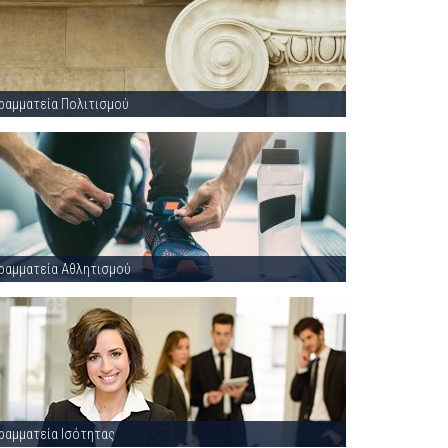
ραμματεία Πολιτισμού
ραμματεία Αθλητισμού
ραμματεία Ισότητας