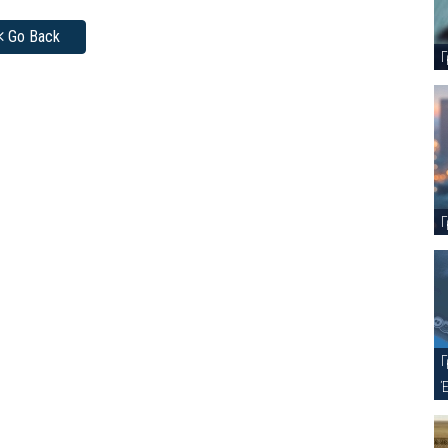
Go Back
Γ
Γ
Γ