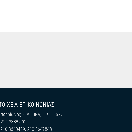
ΤΟΙΧΕΙΑ ΕΠΙΚΟΙΝΩΝΙΑΣ
ησσαρίωνος 9, ΑΘΗΝΑ, Τ.Κ. 10672
: 210.3388270
: 210.3640429, 210.3647848