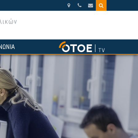
Βησσαρίωνος
210.3388270
otoe@otoe.gr
9,
Αθήνα
ΝΩΝΙΑ