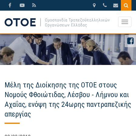
Βησσαρίωνος
210.3388270
otoe@otoe.g
9,
Togg
Αθήνα
navig
Μέλη της Διοίκησης της ΟΤΟΕ στους
Νομούς Φθοιώτιδας, Λέσβου - Λήμνου και
Αχαΐας, ενόψη της 24ωρης παντραπεζικής
απεργίας