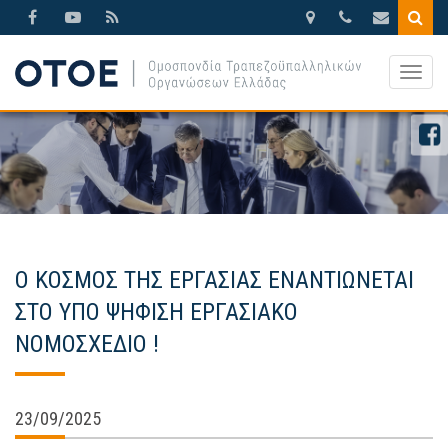
Βησσαρίωνος
210.3388270
otoe@otoe.g
9,
Togg
Αθήνα
navig
Ο ΚΟΣΜΟΣ ΤΗΣ ΕΡΓΑΣΙΑΣ ΕΝΑΝΤΙΩΝΕΤΑΙ
ΣTO ΥΠΟ ΨΗΦΙΣΗ ΕΡΓΑΣΙΑΚΟ
ΝΟΜΟΣΧΕΔΙΟ !
23/09/2025