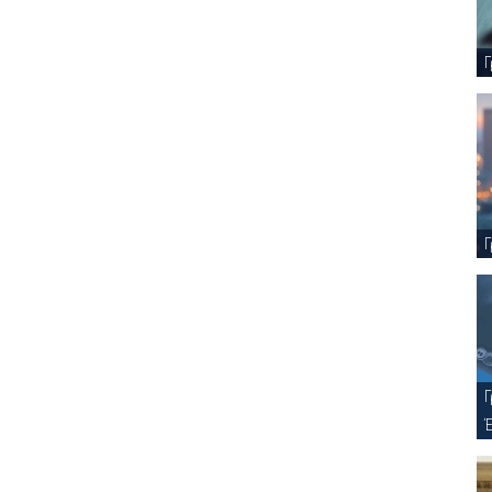
Γ
Γ
Γ