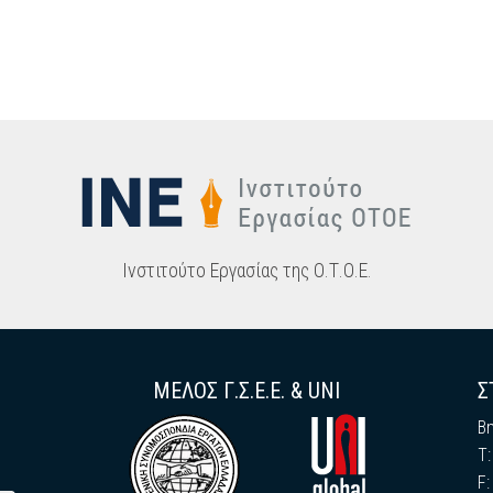
Ινστιτούτο Εργασίας της Ο.Τ.Ο.Ε.
ΜΕΛΟΣ Γ.Σ.Ε.Ε. & UNI
Σ
Β
Τ
F