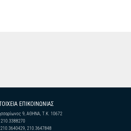
ΤΟΙΧΕΙΑ ΕΠΙΚΟΙΝΩΝΙΑΣ
ησσαρίωνος 9, ΑΘΗΝΑ, Τ.Κ. 10672
: 210.3388270
: 210.3640429, 210.3647848