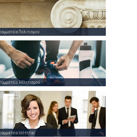
ραμματεία Πολιτισμού
ραμματεία Αθλητισμού
ραμματεία Ισότητας