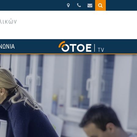
Βησσαρίωνος
210.3388270
otoe@otoe.gr
9,
Αθήνα
ΝΩΝΙΑ