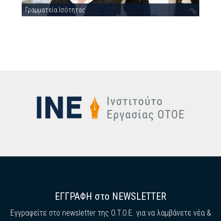
Γραμματεία Ισότητας
ΕΓΓΡΑΦΗ στο NEWSLETTER
Εγγραφείτε στο newsletter της O.T.O.E. για να λαμβάνετε νέα &