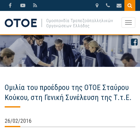
Βησσαρίωνος
210.3388270
otoe@otoe.g
9,
Togg
Αθήνα
navig
Ομιλία του προέδρου της ΟΤΟΕ Σταύρου
Κούκου, στη Γενική Συνέλευση της Τ.τ.Ε.
26/02/2016