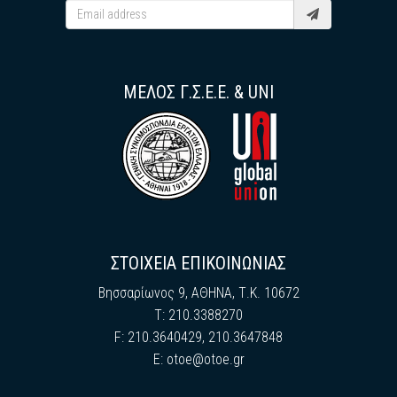
ΜΕΛΟΣ Γ.Σ.Ε.Ε. & UNI
ΣΤΟΙΧΕΙΑ ΕΠΙΚΟΙΝΩΝΙΑΣ
Βησσαρίωνος 9, ΑΘΗΝΑ, Τ.Κ. 10672
Τ: 210.3388270
F: 210.3640429, 210.3647848
E:
otoe@otoe.gr