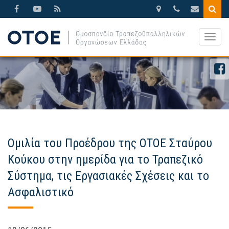
Βησσαρίωνος
210.3388270
otoe@otoe.g
9,
Togg
Αθήνα
navig
Ομιλία του Προέδρου της ΟΤΟΕ Σταύρου
Κούκου στην ημερίδα για το Τραπεζικό
Σύστημα, τις Εργασιακές Σχέσεις και το
Ασφαλιστικό