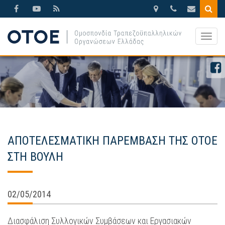
Βησσαρίωνος
210.3388270
otoe@otoe.g
9,
Togg
Αθήνα
navig
ΑΠΟΤΕΛΕΣΜΑΤΙΚΗ ΠΑΡΕΜΒΑΣΗ ΤΗΣ ΟΤΟΕ
ΣΤΗ ΒΟΥΛΗ
02/05/2014
Διασφάλιση Συλλογικών Συμβάσεων και Εργασιακών