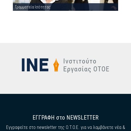
Γραμματεία Ισότητας
ΕΓΓΡΑΦΗ στο NEWSLETTER
Εγγραφείτε στο newsletter της O.T.O.E. για να λαμβάνετε νέα &