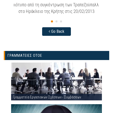
Στιγμιότυπο από τη συγκέντρωση των Τραπεζοϋπαλλήλων
Σ
στο Ηράκλειο της Κρήτης στις 20/02/2013
Go Back
ΓΡΑΜΜΑΤΕΙΕΣ ΟΤΟΕ
Γραμματεία Εργασιακών Σχέσεων - Συμβάσεων