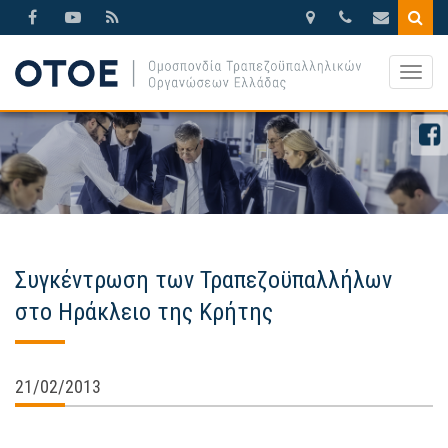
Βησσαρίωνος
210.3388270
otoe@otoe.g
9,
Togg
Αθήνα
navig
Συγκέντρωση των Τραπεζοϋπαλλήλων
στο Ηράκλειο της Κρήτης
21/02/2013