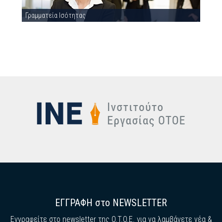
Γραμματεία Ισότητας
ΕΓΓΡΑΦΗ στο NEWSLETTER
Εγγραφείτε στο newsletter της O.T.O.E. για να λαμβάνετε νέα &